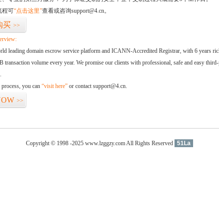
流程可
“点击这里”
查看或咨询support@4.cn。
购买
>>
erview:
orld leading domain escrow service platform and ICANN-Accredited Registrar, with 6 years ri
 transaction volume every year. We promise our clients with professional, safe and easy third-
.
d process, you can
“visit here”
or contact support@4.cn.
NOW
>>
Copyright © 1998 -2025 www.lzggzy.com All Rights Reserved
51La