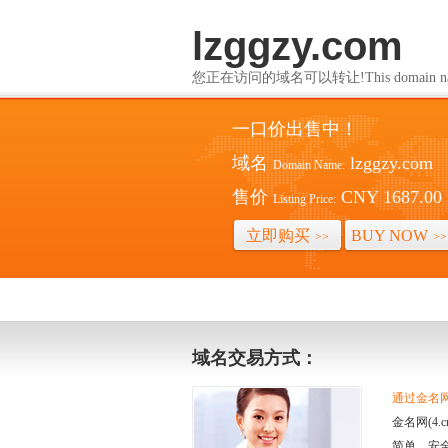
lzggzy.com
您正在访问的域名可以转让!This domain name i
一口价出售中！
域名
lzggzy.com
Domain Name:
售价
CNY 1687.00
Listing Price:
立即购买
BUY NOW
>>
>>
域名交易方式：
通过金名网(
金名网(4
简单、安