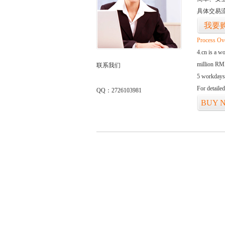
具体交易
我要
Process Ov
4.cn is a w
million RMB
联系我们
5 workdays
For detaile
QQ：2726103981
BUY 